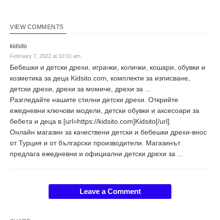
VIEW COMMENTS
kidsito
February 7, 2022 at 10:01 am
Бебешки и детски дрехи, играчки, колички, кошари, обувки и
козметика за деца Kidsito.com, комплекти за изписване,
детски дрехи, дрехи за момиче, дрехи за ...
Разгледайте нашите стилни детски дрехи. Открийте
ежедневни ключови модели, детски обувки и аксесоари за
бебета и деца в [url=https://kidsito.com]Kidsito[/url].
Онлайн магазин за качествени детски и бебешки дрехи-внос
от Турция и от български производители. Магазинът
предлага ежедневни и официални детски дрехи за ...
Leave a Comment