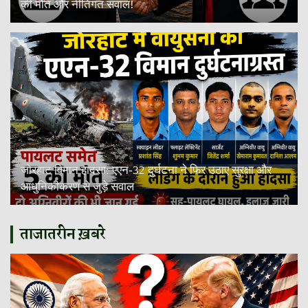
की मौत और नीतिगत सवाल!
जोरहाट विमान हादसा: एएन-32 दुर्घटना ने फिर उठाए सुरक्षा और
आधुनिकीकरण से जुड़े सवाल
ताजातरीन ख़बरे