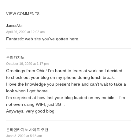
VIEW COMMENTS
JamesVon
April 26, 2020 at 12:02 am
Fantastic web site you've gotten here.
우리카지노
October 16, 2020 at 1:17 pm
Greetings from Ohio! I'm bored to tears at work so I decided
to check out your blog on my iphone during lunch break.
I love the knowledge you present here and can't wait to take a
look when I get home.
I'm surprised at how fast your blog loaded on my mobile .. I'm
not even using WIFI, just 3G ..
Anyways, very good blog!
온라인카지노 사이트 추천
June 3, 2022 at 5:18 am