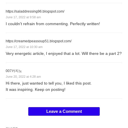
https://saladdressing96.blogspot.com/
June 17, 2022 at 9:58 am
I couldn't refrain from commenting. Perfectly written!
https://creamedpeassoup51.blogspot.com/
June 17, 2022 at 10:30 am
Very energetic article, I enjoyed that a lot. Will there be a part 2?
007카지노
June 20, 2022 at 4:28 am
Hi there, just wanted to tell you, I liked this post.
It was inspiring. Keep on posting!
Leave a Comment