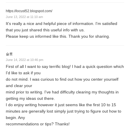
https://locust52.blogspot.com/
June 13, 2022 at 11:10 am
It's really a nice and helpful piece of information. I'm satisfied
that you just shared this useful info with us.
Please keep us informed like this. Thank you for sharing.
슬롯
June 14, 2022 at 10:46 pm
First of all I want to say terrific blog! I had a quick question which
I'd like to ask if you
do not mind. I was curious to find out how you center yourself
and clear your
mind prior to writing. I've had difficulty clearing my thoughts in
getting my ideas out there.
I do enjoy writing however it just seems like the first 10 to 15
minutes are generally lost simply just trying to figure out how to
begin. Any
recommendations or tips? Thanks!