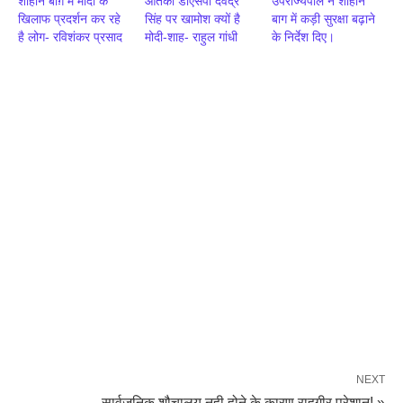
शाहीन बाग़ में मोदी के
आतंकी डीएसपी देवेंद्र
उपराज्यपाल ने शाहीन
खिलाफ प्रदर्शन कर रहे
सिंह पर खामोश क्यों है
बाग में कड़ी सुरक्षा बढ़ाने
है लोग- रविशंकर प्रसाद
मोदी-शाह- राहुल गांधी
के निर्देश दिए।
NEXT
सार्वजनिक शौचालय नही होने के कारण राहगीर परेशान! »