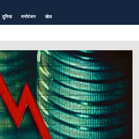
दुनिया
मनोरंजन
खेल