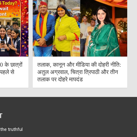
के छात्रों
तलाक, कानून और मीडिया की दोहरी नीति:
पहले से
अतुल अग्रवाल, चित्रा त्रिपाठी और तीन
तलाक पर दोहरे मापदंड
T
the truthful