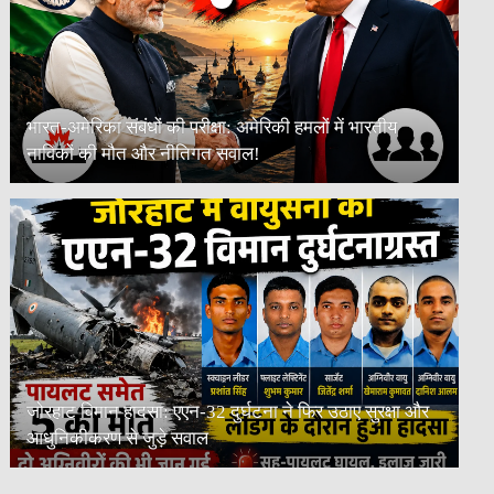
भारत-अमेरिका संबंधों की परीक्षा: अमेरिकी हमलों में भारतीय
नाविकों की मौत और नीतिगत सवाल!
जोरहाट विमान हादसा: एएन-32 दुर्घटना ने फिर उठाए सुरक्षा और
आधुनिकीकरण से जुड़े सवाल