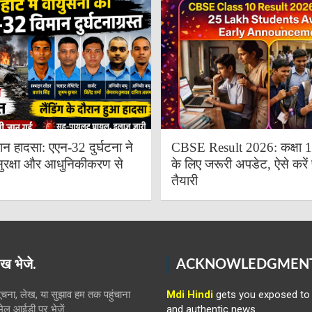
ान हादसा: एएन-32 दुर्घटना ने
CBSE Result 2026: कक्षा 10 
ुरक्षा और आधुनिकीकरण से
के लिए जरूरी अपडेट, ऐसे करें 
तैयारी
ख भेजे.
ACKNOWLEDGMEN
ना, लेख, या सुझाव हम तक पहुंचाना
Mdi Hindi
gets you exposed to 
ईमेल आईडी पर भेजें
and authentic news