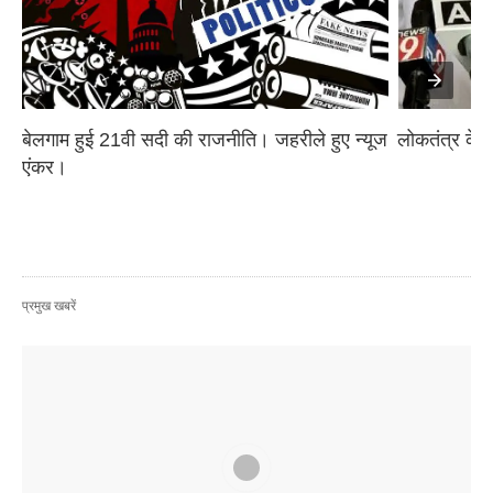
बेलगाम हुई 21वी सदी की राजनीति। जहरीले हुए न्यूज 
लोकतंत्र के 
एंकर।
प्रमुख खबरें