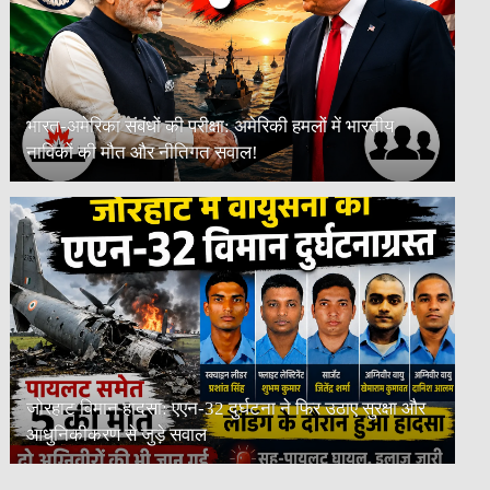
भारत-अमेरिका संबंधों की परीक्षा: अमेरिकी हमलों में भारतीय
नाविकों की मौत और नीतिगत सवाल!
जोरहाट विमान हादसा: एएन-32 दुर्घटना ने फिर उठाए सुरक्षा और
आधुनिकीकरण से जुड़े सवाल