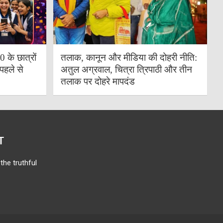
के छात्रों
तलाक, कानून और मीडिया की दोहरी नीति:
पहले से
अतुल अग्रवाल, चित्रा त्रिपाठी और तीन
तलाक पर दोहरे मापदंड
T
the truthful