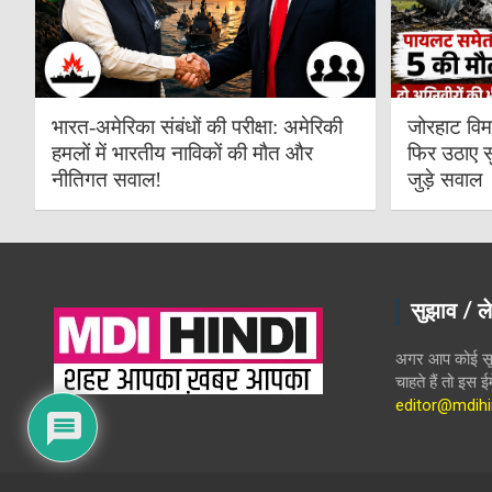
भारत-अमेरिका संबंधों की परीक्षा: अमेरिकी
जोरहाट विम
हमलों में भारतीय नाविकों की मौत और
फिर उठाए स
नीतिगत सवाल!
जुड़े सवाल
सुझाव / ले
अगर आप कोई सूच
चाहते हैं तो इस 
editor@mdihi