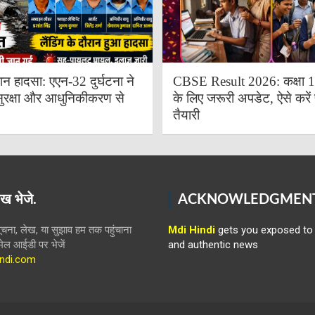
ान हादसा: एएन-32 दुर्घटना ने
CBSE Result 2026: कक्षा 10 
ुरक्षा और आधुनिकीकरण से
के लिए जरूरी अपडेट, ऐसे करें 
तैयारी
ख भेजे.
ACKNOWLEDGMEN
ना, लेख, या सुझाव हम तक पहुंचाना
Mdi Hindi
gets you exposed to 
ईमेल आईडी पर भेजें
and authentic news
ndi.com