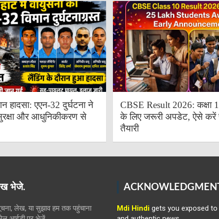
ान हादसा: एएन-32 दुर्घटना ने
CBSE Result 2026: कक्षा 10 
ुरक्षा और आधुनिकीकरण से
के लिए जरूरी अपडेट, ऐसे करें 
तैयारी
ख भेजे.
ACKNOWLEDGMEN
ना, लेख, या सुझाव हम तक पहुंचाना
Mdi Hindi
gets you exposed to 
ईमेल आईडी पर भेजें
and authentic news