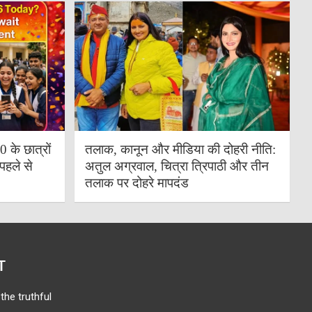
के छात्रों
तलाक, कानून और मीडिया की दोहरी नीति:
पहले से
अतुल अग्रवाल, चित्रा त्रिपाठी और तीन
तलाक पर दोहरे मापदंड
T
the truthful