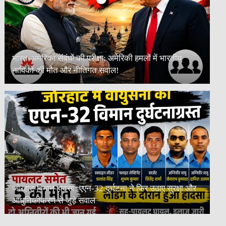
भारत-अमेरिका संबंधों की परीक्षा: अमेरिकी हमलों में भारतीय
नाविकों की मौत और नीतिगत सवाल!
जोरहाट विमान हादसा: एएन-32 दुर्घटना ने फिर उठाए सुरक्षा और
आधुनिकीकरण से जुड़े सवाल