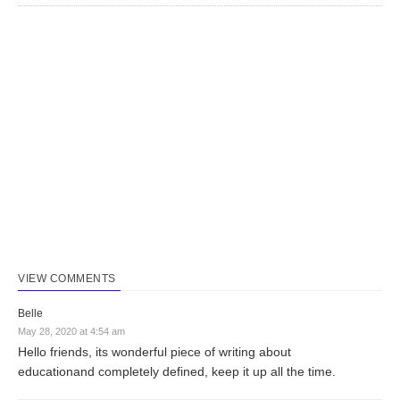
VIEW COMMENTS
Belle
May 28, 2020 at 4:54 am
Hello friends, its wonderful piece of writing about
educationand completely defined, keep it up all the time.