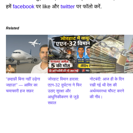
हमें
facebook
पर like और
twitter
पर फॉलो करें.
Related
“क़द्दाफ़ी बिना नहीं उड़ेगा
जोरहाट विमान हादसा:
नोटबंदी: आज ही के दिन
जहाज़!” — आमिर का
एएन-32 दुर्घटना ने फिर
रखी गई थी देश की
चमत्कारी हज सफ़र
उठाए सुरक्षा और
अर्थव्यवस्था चौपट करने
आधुनिकीकरण से जुड़े
की नीव।
सवाल