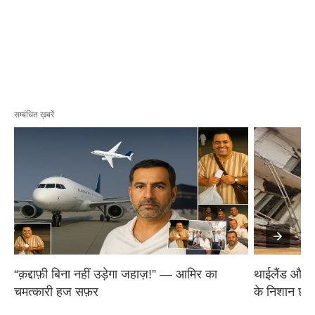
सम्बंधित ख़बरें
“क़द्दाफ़ी बिना नहीं उड़ेगा जहाज़!” — आमिर का 
थाईलैंड और म्य
चमत्कारी हज सफ़र
के निशान छोड